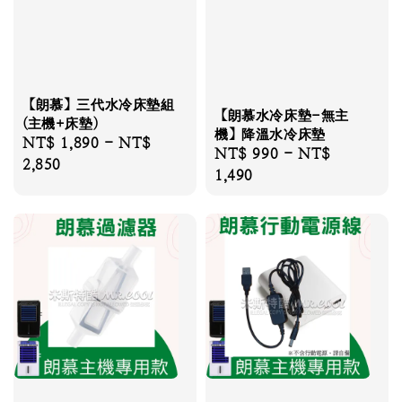
【朗慕】三代水冷床墊組
【朗慕水冷床墊-無主
(主機+床墊)
機】降溫水冷床墊
Regular
NT$ 1,890
-
NT$
Regular
NT$ 990
-
NT$
price
2,850
price
1,490