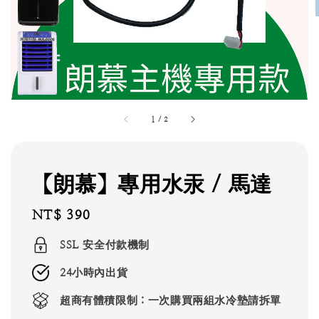
1
/
2
【朗慕】專用水汞 / 馬達
Regular
NT$ 390
price
SSL 安全付款機制
24小時內出貨
超商有體積限制：一次購買兩組水冷墊請拆單