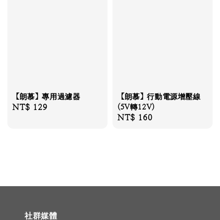
【朗慕】專用過濾器
【朗慕】行動電源增壓線
Regular
NT$ 129
(5V轉12V)
Regular
NT$ 160
price
price
社群媒體