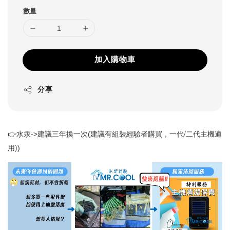
數量
加入購物車
分享
一代/二代主機適
👉水汞->建議三年換一次(建議有組裝經驗者購買，
用)
)